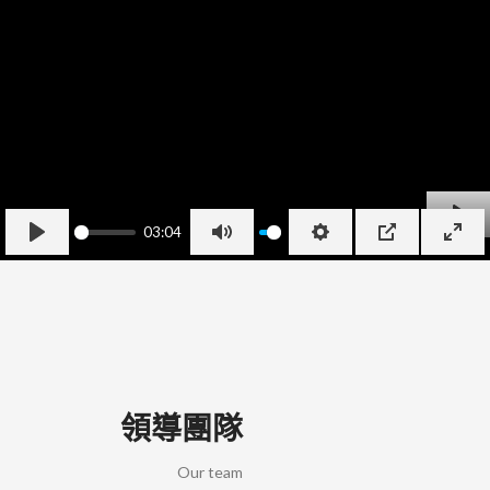
03:04
PLA
PLAY
MUTE
SETTINGS
PIP
ENT
FUL
領導團隊
Our team