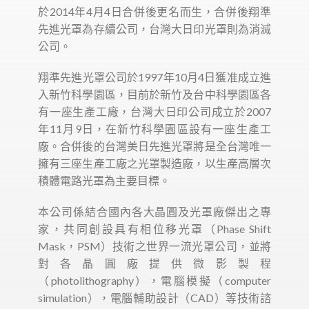
於2014年4月4日合併後更名而生，合併後翔準
先進光罩為存續公司，台灣大日印光罩則為消滅
公司。
翔準先進光罩公司於1997年10月4日獲准成立進
入新竹科學園區，目前於新竹及台中科學園區各
有一座生產工廠，台灣大日印公司成立於2007
年11月9日，在新竹科學園區設有一座生產工
廠。合併後的台灣美日先進光罩將是全台灣唯一
擁有三座生產工廠之光罩製造廠，以生產高層次
積體電路光罩為主要目標。
本公司係結合國內各大晶圓及光罩廠傑出之專
家，共同創設具有相位移光罩（Phase Shift
Mask，PSM）技術之世界一流光罩公司，並將
對各晶圓廠提供微影製程
（photolithography），電腦模擬（computer
simulation），電腦輔助設計（CAD）等技術諮