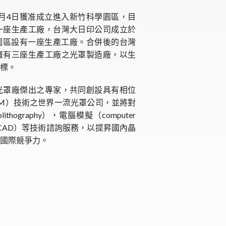
10月4日獲准成立進入新竹科學園區，目
一座生產工廠，台灣大日印公司成立於
科學園區設有一座生產工廠。合併後的台灣
擁有三座生產工廠之光罩製造廠，以生
標。
光罩廠傑出之專家，共同創設具有相位
sk，PSM）技術之世界一流光罩公司，並將對
hography），電腦模擬（computer
設計（CAD）等技術諮詢服務，以提昇國內晶
之國際競爭力。