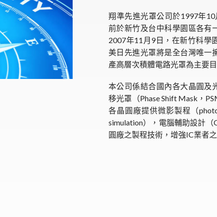
翔準先進光罩公司於1997年
前於新竹及台中科學園區各有
2007年11月9日，在新竹
美日先進光罩將是全台灣唯一
產高層次積體電路光罩為主要目
本公司係結合國內各大晶圓及
移光罩（Phase Shift Ma
各晶圓廠提供微影製程（photolit
simulation），電腦輔助
圓廠之製程技術，增強IC業者